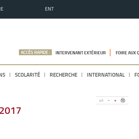
HE
ENT
ACCÈS RAPIDE :
INTERVENANT EXTÉRIEUR
FOIRE AUX 
NS
SCOLARITÉ
RECHERCHE
INTERNATIONAL
F
-
+
aA
 2017