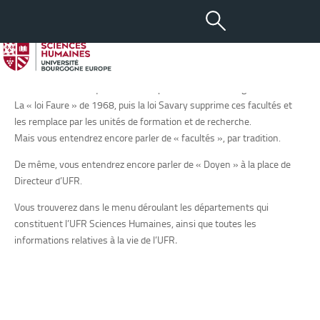
L’UFR Sciences Humaines
Pour l’anecdocte…
En 1808, Napoléon 1er crée au sein de l’université impériale « les
facultés » dans lesquelles sont dispensés divers enseignements.
La « loi Faure » de 1968, puis la loi Savary supprime ces facultés et
les remplace par les unités de formation et de recherche.
Mais vous entendrez encore parler de « facultés », par tradition.
De même, vous entendrez encore parler de « Doyen » à la place de
Directeur d’UFR.
Vous trouverez dans le menu déroulant les départements qui
constituent l’UFR Sciences Humaines, ainsi que toutes les
informations relatives à la vie de l’UFR
.