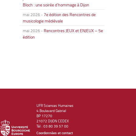
Bloch : une soirée d’hommage à Dijon
mai 2026
-
7e édition des Rencontres de
musicologie médiévale
mai 2026
-
Rencontres JEUX et ENJEUX – 5e
édition
UFR Sciences Humaines
4 Boulevard Gabriel
BP 17270
21072 DIJON CEDEX
Tél : 03 80 39 57 00
Coordonnées et contact