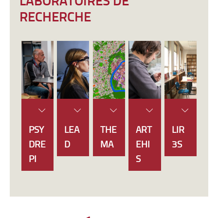
RECHERCHE
PSY
LEA
THE
ART
LIR
DRE
D
MA
EHI
3S
PI
S