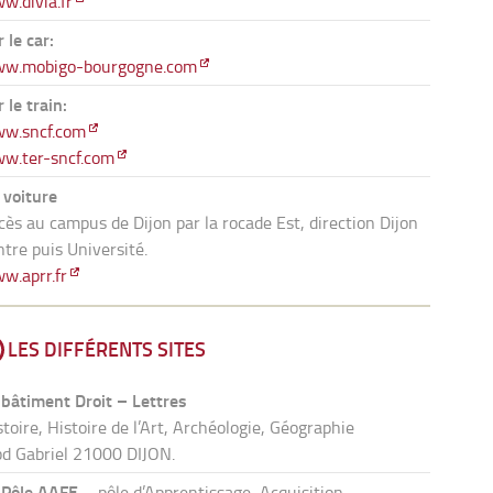
w.divia.fr
 le car:
w.mobigo-bourgogne.com
 le train:
w.sncf.com
w.ter-sncf.com
 voiture
cès au campus de Dijon par la rocade Est, direction Dijon
ntre puis Université.
w.aprr.fr
LES DIFFÉRENTS SITES
 bâtiment Droit – Lettres
stoire, Histoire de l’Art, Archéologie, Géographie
bd Gabriel 21000 DIJON.
 Pôle AAFE
– pôle d’Apprentissage, Acquisition,