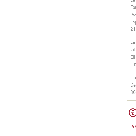
Fo
Ps
Es
21
Le
la
Cl
4 
L’
Dé
36
Pr