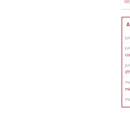
Or
A
ju
ju
co
ju
d’
ma
mé
ma