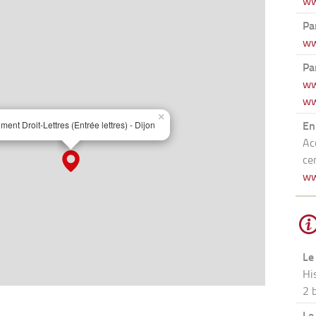
ww
Par
ww
Par
ww
ww
En
Ac
ce
ww
Le
Hi
2 
Le