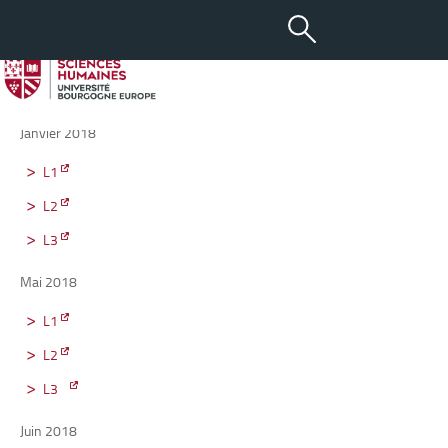
-
+
18 MAI 2018
aA
Annales de Sociologie 2018
Janvier 2018
L1
L2
L3
Mai 2018
L1
L2
L3
Juin 2018