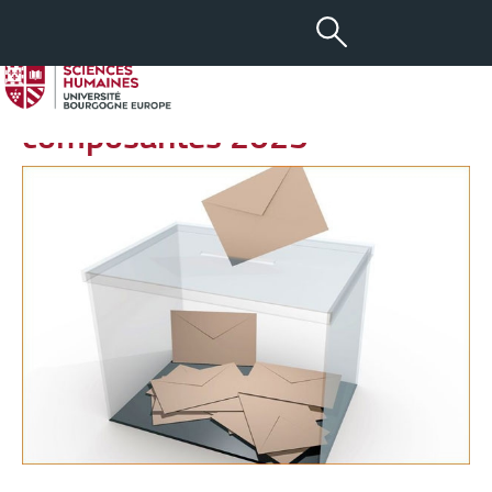
-
+
05 DÉC 2025
aA
Élections aux conseils des
composantes 2025