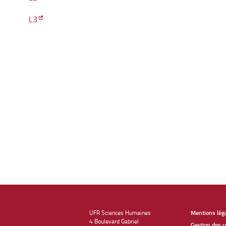
L3
UFR Sciences Humaines
Mentions lég
4 Boulevard Gabriel
Gestion des c