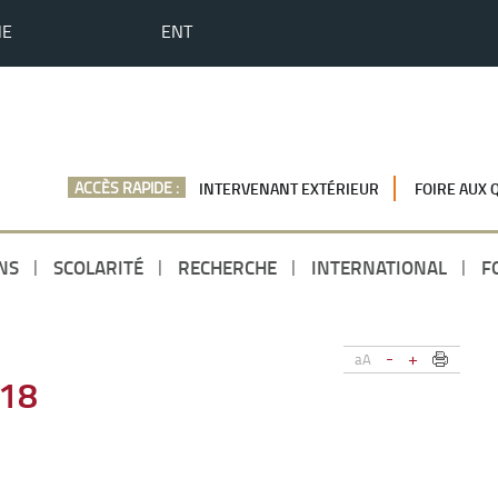
HE
ENT
ACCÈS RAPIDE :
INTERVENANT EXTÉRIEUR
FOIRE AUX 
NS
SCOLARITÉ
RECHERCHE
INTERNATIONAL
F
-
+
aA
018