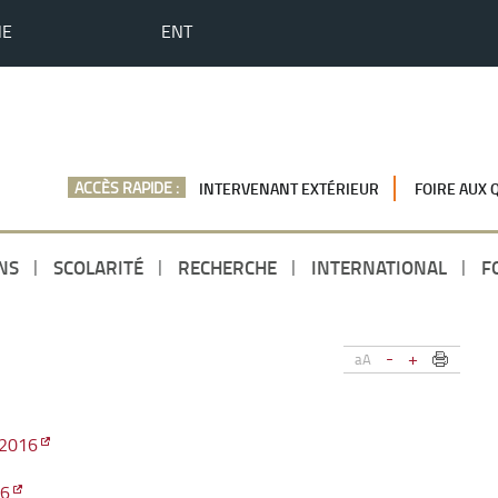
HE
ENT
ACCÈS RAPIDE :
INTERVENANT EXTÉRIEUR
FOIRE AUX 
NS
SCOLARITÉ
RECHERCHE
INTERNATIONAL
F
-
+
aA
 2016
16