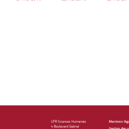
UFR Sciences Humaines
Mentions lég
4 Boulevard Gabriel
Gestion des c