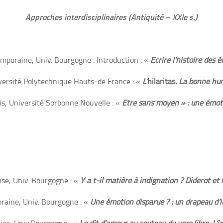
Approches interdisciplinaires (Antiquité – XXIe s.)
mporaine, Univ. Bourgogne : Introduction : «
Ecrire l’histoire des 
iversité Polytechnique Hauts-de France : «
L’
hilaritas
. La bonne h
ris, Université Sorbonne Nouvelle : «
Etre sans moyen » : une émot
ise, Univ. Bourgogne : «
Y a t-il matière à indignation ? Diderot et 
oraine, Univ. Bourgogne : «
Une émotion disparue ? : un drapeau d’i