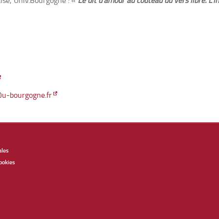
aise, Univ.Bourgogne : «
Le dit d’amour au couteau du vers libre. L’i
@u-bourgogne.fr
ales
ookies