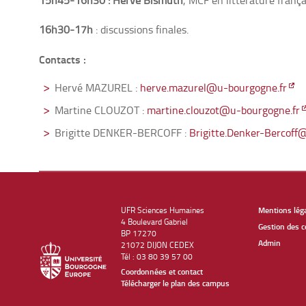
15h45-16h30 : Hervé Bismuth
, MCF en littérature franç
16h30-17h
: discussions finales.
Contacts :
Hervé MAZUREL :
herve.mazurel@u-bourgogne.fr
Martine CLOUZOT :
martine.clouzot@u-bourgogne.fr
Brigitte DENKER-BERCOFF :
Brigitte.Denker-Bercoff
UFR Sciences Humaines
Mentions lég
4 Boulevard Gabriel
Gestion des c
BP 17270
Admin
21072 DIJON CEDEX
Tél : 03 80 39 57 00
Coordonnées et contact
Télécharger le plan des campus