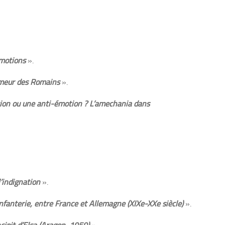
émotions
».
umeur des Romains
».
ion ou une anti-émotion ? L’amechania dans
l’indignation
».
nfanterie, entre France et Allemagne (XIXe-XXe siècle)
».