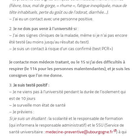
(fièvre, toux, mal de gorge, « rhume », fatigue inexpliquée, maux de
tête inhabituels, perte du goût ou de l’odorat, diarrhée…)
.
– J’ai eu un contact avec une personne positive.
Je ne dois pas venir à l’université si
:
– J’ai des signes cliniques de la maladie, même si je n’ai pas encore
été testé (au moins jusqu’au résultat du test).
– Je suis un contact à risque d’un cas confirmé (test PCR+)
Je contacte mon médecin traitant, ou le 15 si j’ai des difficultés à
respirer (le 114 pour les personnes malentendantes), et je suis les
consignes que l’on me donne.
Je suis testé positif :
– Je ne viens pas à l’université pendant la durée de l’isolement qui
est de 10 jours
– Je surveille mon état de santé
– Je préviens :
Si je suis un étudiant :
la scolarité et le responsable de formation
(qui informera le responsable administratif) et le SSU (Service de
santé universitaire :
medecine-preventive@ubourgogne.fr
) à qui