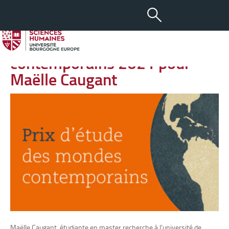
-
+
30 JUIN 2021
aA
Prix d’étude des Mondes
contemporains 2021 pour
Maëlle Caugant
Maëlle Caugant, étudiante en master recherche à l’université de