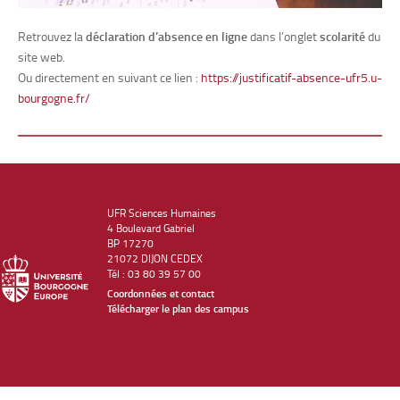
Retrouvez la
déclaration d’absence en ligne
dans l’onglet
scolarité
du
site web.
Ou directement en suivant ce lien :
https://justificatif-absence-ufr5.u-
bourgogne.fr/
UFR Sciences Humaines
4 Boulevard Gabriel
BP 17270
21072 DIJON CEDEX
Tél : 03 80 39 57 00
Coordonnées et contact
Télécharger le plan des campus