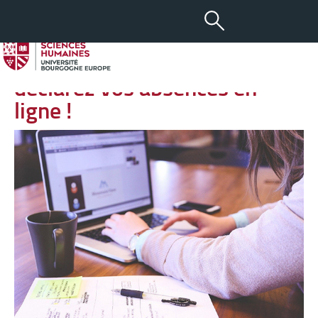
-
+
21 JAN 2024
aA
Nouveauté à la rentrée :
déclarez vos absences en
ligne !