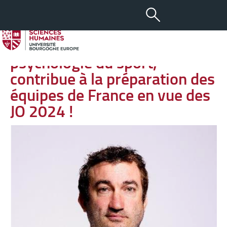
-
+
13 OCT 2023
aA
L’uB, place forte de la
psychologie du sport,
contribue à la préparation des
équipes de France en vue des
JO 2024 !