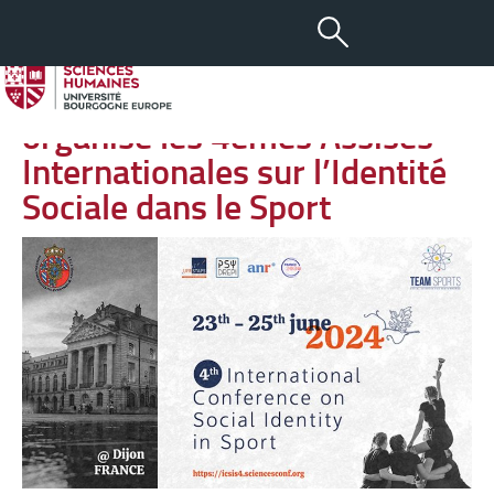
-
+
11 JUIN 2024
aA
Le Laboratoire Psydrepi
organise les 4èmes Assises
Internationales sur l’Identité
Sociale dans le Sport