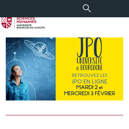
-
+
18 JAN 2021
aA
JPO 2021 en ligne