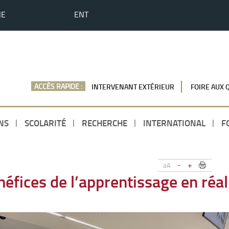
HE
ENT
ACCÈS RAPIDE :
INTERVENANT EXTÉRIEUR
FOIRE AUX 
NS
SCOLARITÉ
RECHERCHE
INTERNATIONAL
F
-
+
aA
éfices de l’apprentissage en réali