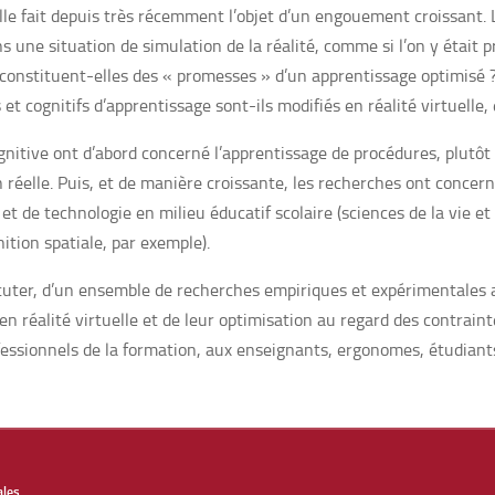
le fait depuis très récemment l’objet d’un engouement croissant. L
une situation de simulation de la réalité, comme si l’on y était p
uelle constituent-elles des « promesses » d’un apprentissage optimi
t cognitifs d’apprentissage sont-ils modifiés en réalité virtuelle,
itive ont d’abord concerné l’apprentissage de procédures, plutôt e
on réelle. Puis, et de manière croissante, les recherches ont conce
 de technologie en milieu éducatif scolaire (sciences de la vie et
ition spatiale, par exemple).
scuter, d’un ensemble de recherches empiriques et expérimentales 
n réalité virtuelle et de leur optimisation au regard des contrain
essionnels de la formation, aux enseignants, ergonomes, étudiants
ales