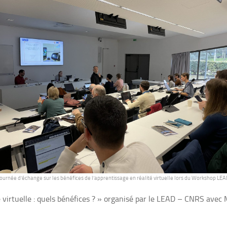
Journée d’échange sur les bénéfices de l’apprentissage en réalité virtuelle lors du Workshop LEA
é virtuelle : quels bénéfices ? » organisé par le LEAD – CNRS avec