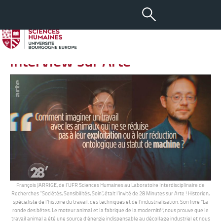
-
+
11 OCT 2023
aA
François JARRIGE en
interview sur Arte
François JARRIGE, de l'UFR Sciences Humaines au Laboratoire Interdisciplinaire de
Recherches "Sociétés, Sensibilités, Soin", était l'invité de 28 Minutes sur Arte ! Historien,
spécialiste de l’histoire du travail, des techniques et de l’industrialisation. Son livre “La
ronde des bêtes. Le moteur animal et la fabrique de la modernité”, nous prouve que le
travail animal a été une source d’énergie indispensable au décollage industriel et nous