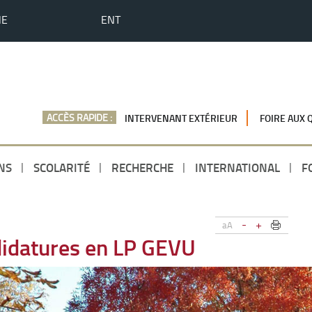
HE
ENT
ACCÈS RAPIDE :
INTERVENANT EXTÉRIEUR
FOIRE AUX 
NS
SCOLARITÉ
RECHERCHE
INTERNATIONAL
F
-
+
aA
idatures en LP GEVU