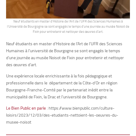
Neuf étudiants en master d’Histoire de l’Art de l'UFR des Sciences Humaines à
l’Université de Bourgogne se sont engagés le temps d'une journée au musée Noisot de
Fixin pour entretenir et nettoyer des œuvres d'art.
Neuf étudiants en master d’Histoire de l’Art de l’UFR des Sciences
Humaines à l’université de Bourgogne se sont engagés le temps
d’une journée au musée Noisot de Fixin pour entretenir et nettoyer
des œuvres d’art.
Une expérience locale enrichissante à la fois pédagogique et
professionnelle dans le département de la Côte-d’Or en région
Bourgogne-Franche-Comté par le partenariat inédit entre la
municipalité de Fixin, la Drac et l’université de Bourgogne.
Le Bien Public en parle
: https://www.bienpublic.com/culture-
loisirs/2023/12/03/des-etudiants-nettoient-les-oeuvres-du-
musee-noisot