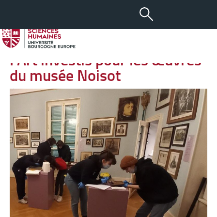
-
+
06 DÉC 2023
aA
Des étudiants d’Histoire de
l’Art investis pour les œuvres
du musée Noisot