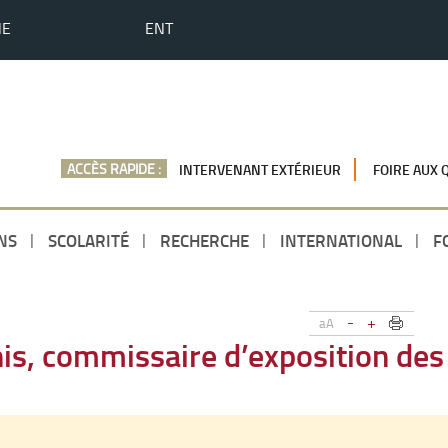
HE
ENT
ACCÈS RAPIDE :
INTERVENANT EXTÉRIEUR
FOIRE AUX 
NS
SCOLARITÉ
RECHERCHE
INTERNATIONAL
F
-
+
aA
is, commissaire d’exposition de