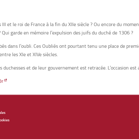
II et le roi de France à la fin du XIIe siècle ? Ou encore du momen
? Qui garde en mémoire l’expulsion des juifs du duché de 1306 ?
 dans l’oubli. Ces Oubliés ont pourtant tenu une place de premier
tre les XIe et XIVe siècles.
des duchesses et de leur gouvernement est retracée. L’occasion est a
Or
ales
ookies