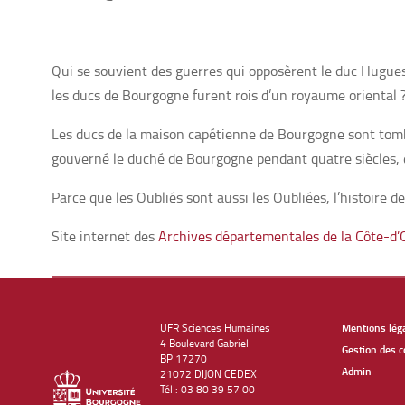
—
Qui se souvient des guerres qui opposèrent le duc Hugues I
les ducs de Bourgogne furent rois d’un royaume oriental 
Les ducs de la maison capétienne de Bourgogne sont tombés
gouverné le duché de Bourgogne pendant quatre siècles, en
Parce que les Oubliés sont aussi les Oubliées, l’histoire 
Site internet des
Archives départementales de la Côte-d’
UFR Sciences Humaines
Mentions lég
4 Boulevard Gabriel
Gestion des c
BP 17270
Admin
21072 DIJON CEDEX
Tél : 03 80 39 57 00