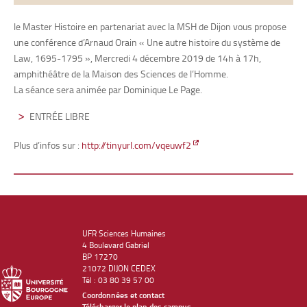
le Master Histoire en partenariat avec la MSH de Dijon vous propose
une conférence d’Arnaud Orain « Une autre histoire du système de
Law, 1695-1795 », Mercredi 4 décembre 2019 de 14h à 17h,
amphithéâtre de la Maison des Sciences de l’Homme.
La séance sera animée par Dominique Le Page.
ENTRÉE LIBRE
Plus d’infos sur :
http://tinyurl.com/vqeuwf2
UFR Sciences Humaines
4 Boulevard Gabriel
BP 17270
21072 DIJON CEDEX
Tél : 03 80 39 57 00
Coordonnées et contact
Télécharger le plan des campus