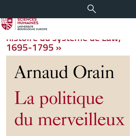
-
+
27 NOV 2019
aA
Conférence « Une autre
histoire du système de Law,
1695-1795 »