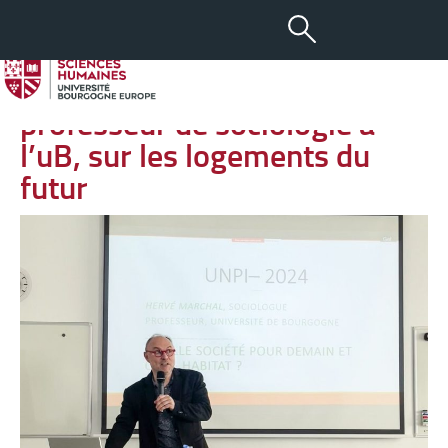
-
+
25 MAR 2024
aA
Conférence d’Hervé Marchal,
professeur de sociologie à
l’uB, sur les logements du
futur