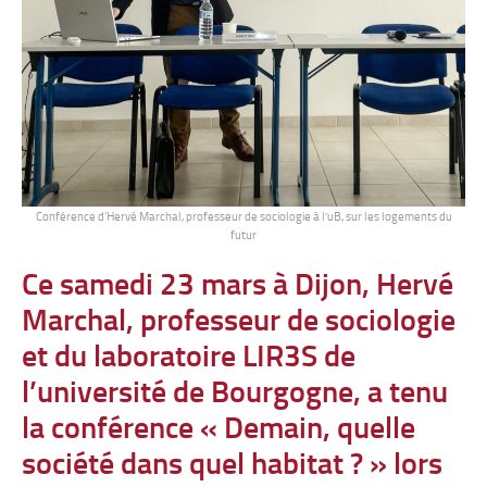
Conférence d'Hervé Marchal, professeur de sociologie à l’uB, sur les logements du
futur
Ce samedi 23 mars à Dijon, Hervé
Marchal, professeur de sociologie
et du laboratoire LIR3S de
l’université de Bourgogne, a tenu
la conférence
« Demain, quelle
société dans quel habitat ? »
lors