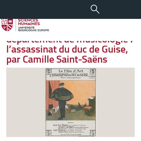
-
+
27 AVR 2025
aA
Enregistrement du
département de musicologie :
l’assassinat du duc de Guise,
par Camille Saint-Saëns