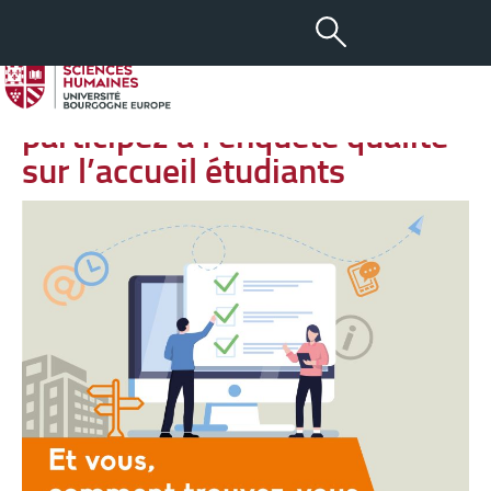
-
+
19 FÉV 2024
aA
Aidez l’uB à s’améliorer :
participez à l’enquête qualité
sur l’accueil étudiants