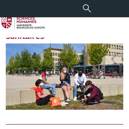
-
+
31 AOÛT 2020
aA
Infos rentrée et consignes
sanitaires