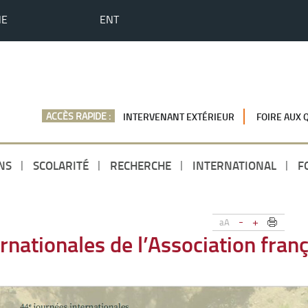
HE
ENT
ACCÈS RAPIDE :
INTERVENANT EXTÉRIEUR
FOIRE AUX 
NS
SCOLARITÉ
RECHERCHE
INTERNATIONAL
F
-
+
aA
nationales de l’Association franç