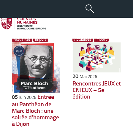
Toutes les actus : import
Actualités
import
Actualités
import
20
Mai 2026
Rencontres JEUX et
ENJEUX – 5e
édition
Entrée
05
Juin 2026
au Panthéon de
Marc Bloch : une
soirée d’hommage
à Dijon