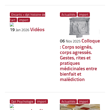
Encarts > dpt histoire de
Actualités
import
l'art
import
Vidéos
19
Jan 2026
Colloque
06
Nov 2025
: Corps soignés,
corps agressés.
Gestes, rites et
pratiques
médicinales entre
bienfait et
malédiction
Dpt Psychologie
import
Actualités
import