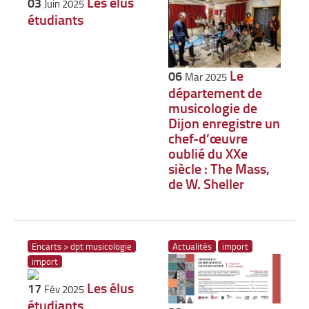
Les élus
03
Juin 2025
étudiants
Le
06
Mar 2025
département de
musicologie de
Dijon enregistre un
chef-d’œuvre
oublié du XXe
siècle : The Mass,
de W. Sheller
Encarts > dpt musicologie
Actualités
import
import
Les élus
17
Fév 2025
étudiants