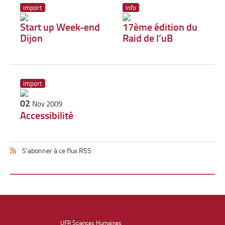
import
info
Start up Week-end
17ème édition du
Dijon
Raid de l’uB
import
02
Nov 2009
Accessibilité
S'abonner à ce flux RSS
UFR Sciences Humaines